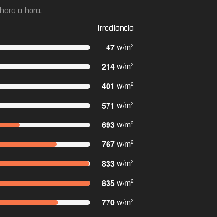
hora a hora.
Irradiancia
47
w/m
2
214
w/m
2
401
w/m
2
571
w/m
2
693
w/m
2
767
w/m
2
833
w/m
2
835
w/m
2
770
w/m
2