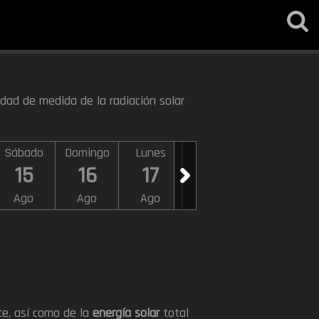
idad de medida de la radiación solar
Sábado
Domingo
Lunes
Martes
Miércoles
15
16
17
18
19
Ago
Ago
Ago
Ago
Ago
ce, así como de la
energía solar
total