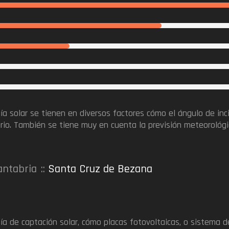
gía solar se tienen en diversos factores cómo el ángulo de inci
rario. También se tiene muy en cuenta la previsión meteorológi
antabria
Santa Cruz de Bezana
ía de captación solar, cómo placas fotovoltaicas, o sistema 