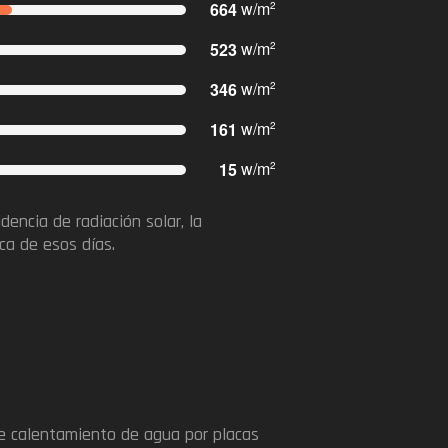
664
w/m
2
523
w/m
2
346
w/m
2
161
w/m
2
15
w/m
2
dencia de radiación solar, la
ca de esos días.​
de calentamiento de agua por placas