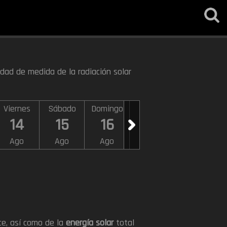
idad de medida de la radiación solar
Viernes
Sábado
Domingo
Lunes
Martes
14
15
16
17
18
Ago
Ago
Ago
Ago
Ago
ce, así como de la
energía solar
total