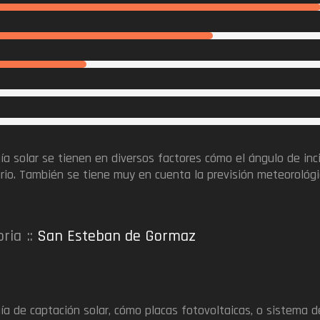
gía solar se tienen en diversos factores cómo el ángulo de inci
rario. También se tiene muy en cuenta la previsión meteorológi
oria
San Esteban de Gormaz
ía de captación solar, cómo placas fotovoltaicas, o sistema 