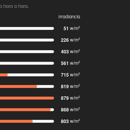
a hora a hora.
Irradiancia
51
w/m
2
226
w/m
2
403
w/m
2
561
w/m
2
715
w/m
2
819
w/m
2
879
w/m
2
868
w/m
2
803
w/m
2