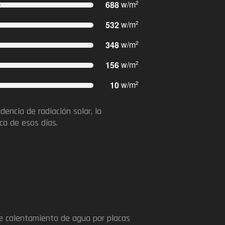
688
w/m
2
532
w/m
2
348
w/m
2
156
w/m
2
10
w/m
2
dencia de radiación solar, la
ca de esos días.​
de calentamiento de agua por placas