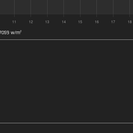
 7059 w/m
2