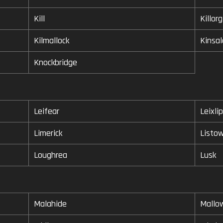
Kill
Killorg
Kilmallock
Kinsal
Knockbridge
Leifear
Leixlip
Limerick
Listow
Loughrea
Lusk
Malahide
Mallo