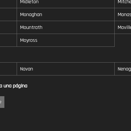
Midleton
Mitch
Monaghan
Monas
Mountrath
Movill
Moyross
Navan
Nenag
na una página
e