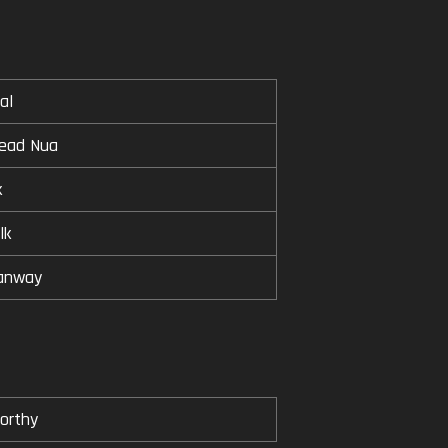
al
head Nua
k
lk
anway
orthy