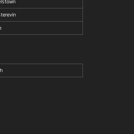
elstown
terevin
e
h