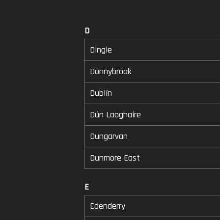
D
Dingle
Donnybrook
Dublín
Dún Laoghaire
Dungarvan
Dunmore East
E
Edenderry