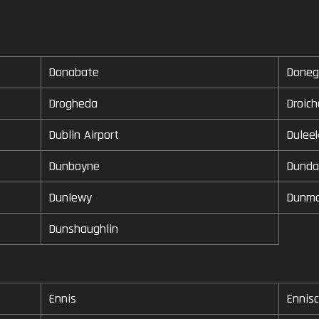
Donabate
Doneg
Drogheda
Droic
Dublin Airport
Dulee
Dunboyne
Dunda
Dunlewy
Dunm
Dunshaughlin
Ennis
Ennisc