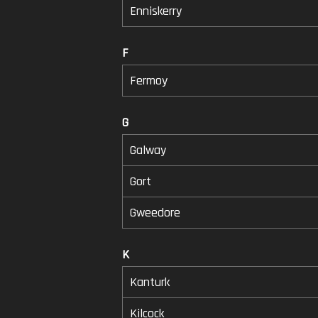
Enniskerry
F
Fermoy
G
Galway
Gort
Gweedore
K
Kanturk
Kilcock