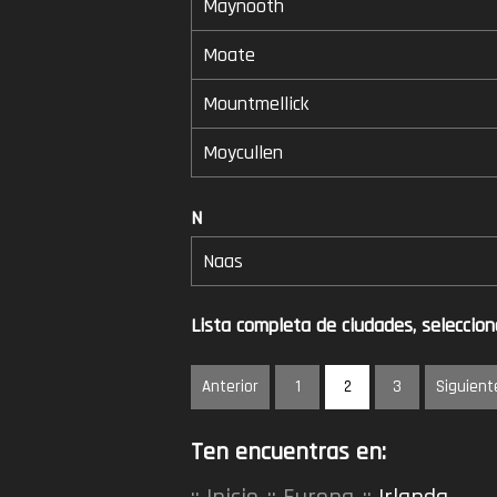
Maynooth
Moate
Mountmellick
Moycullen
N
Naas
Lista completa de ciudades, seleccio
Anterior
1
2
3
Siguient
Ten encuentras en: