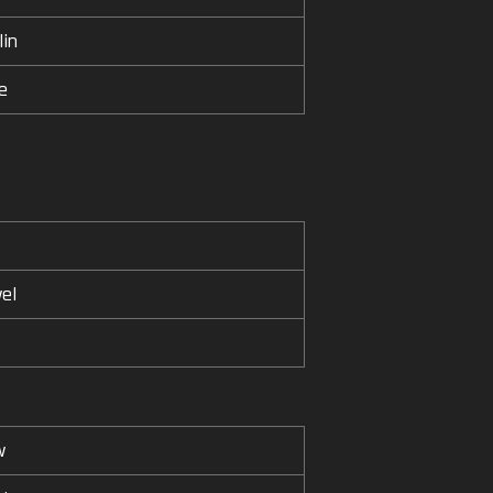
lin
e
el
w