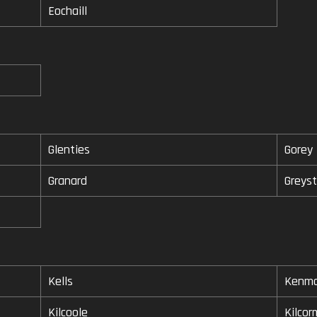
Eochaill
Glenties
Gorey
Granard
Greys
Kells
Kenma
Kilcoole
Kilcor