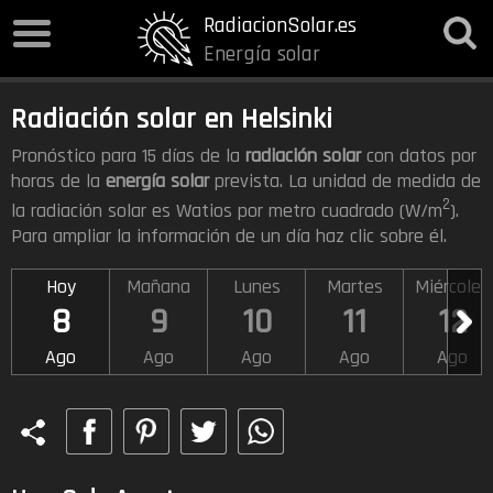
RadiacionSolar.es
Energía solar
Radiación solar en Helsinki
Pronóstico para 15 días de la
radiación solar
con datos por
horas de la
energía solar
prevista. La unidad de medida de
2
la radiación solar es Watios por metro cuadrado (W/m
).
Para ampliar la información de un día haz clic sobre él.
Hoy
Mañana
Lunes
Martes
Miércoles
8
9
10
11
12
Ago
Ago
Ago
Ago
Ago